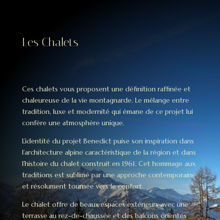
Les Chalets
Ces chalets vous proposent une définition raffinée et
chaleureuse de la vie montagnarde. Le mélange entre
tradition, luxe et modernité qui émane de ce projet lui
confère une atmosphère unique.
L’identité du projet Benedict puise son inspiration dans
l’architecture alpine caractéristique de la région et dans
l’histoire du chalet construit en 1961. Cet hommage aux
traditions est sublimé par une approche contemporaine
et résolument tournée vers le confort.
Le chalet offre de beaux espaces extérieurs avec une
terrasse au rez-de-chaussée et des balcons orientés