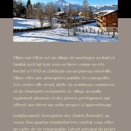
Villars-sur-Ollon est un village de montagne exclusif et
familial où il fait bon vivre en hiver comme en été.
Perché à 1’300 m d’altitude sur un plateau ensoleillé,
Villars offre une atmosphère paisible et cosmopolite.
Son centre-ville vivant abrite de nombreux commerces
et de charmants restaurants. Le village accueille
également plusieurs écoles privées prestigieuses qui
offrent aux élèves un cadre propice à l’apprentissage.
L’emplacement d’exception des chalets Benedict, au
coeur d’un quartier résidentiel très central, vous offre
un cadre de vie remarquable. L’atout principal du projet